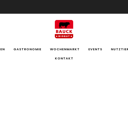
100% Weidehaltung
EN
GASTRONOMIE
WOCHENMARKT
EVENTS
NUTZTIE
KONTAKT
Sonde
€10,5